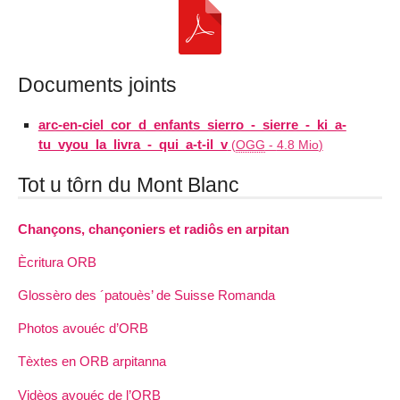
Documents joints
arc-en-ciel_cor_d_enfants_sierro_-_sierre_-_ki_a-
tu_vyou_la_livra_-_qui_a-t-il_v
(
OGG
-
4.8 Mio
)
Tot u tôrn du Mont Blanc
Chançons, chançoniers et radiôs en arpitan
Ècritura ORB
Glossèro des ´patouès’ de Suisse Romanda
Photos avouéc d’ORB
Tèxtes en ORB arpitanna
Vidèos avouéc de l’ORB