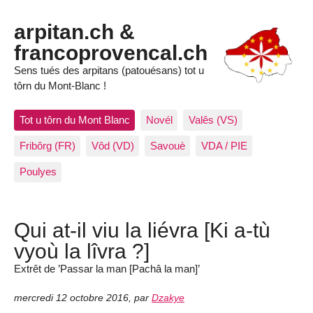
arpitan.ch &
francoprovencal.ch
Sens tués des arpitans (patouésans) tot u
tôrn du Mont-Blanc !
Tot u tôrn du Mont Blanc
Novél
Valês (VS)
Fribôrg (FR)
Vôd (VD)
Savouè
VDA / PIE
Poulyes
Qui at-il viu la liévra [Ki a-tù
vyoù la lîvra ?]
Extrêt de ’Passar la man [Pachâ la man]’
mercredi 12 octobre 2016
,
par
Dzakye