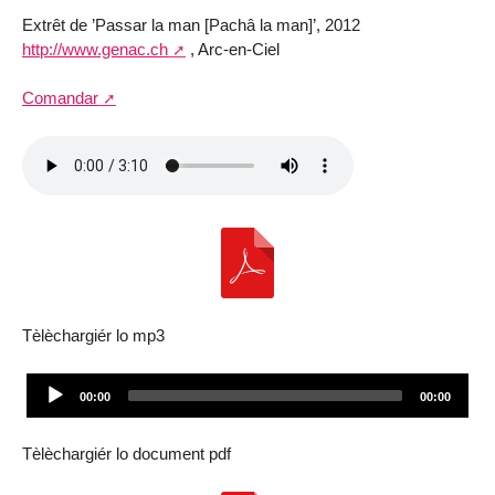
Extrêt de ’Passar la man [Pachâ la man]’, 2012
http://www.genac.ch
, Arc-en-Ciel
Comandar
Tèlèchargiér lo mp3
Audio
Current
Total
00:00
00:00
Player
time
duration
Tèlèchargiér lo document pdf