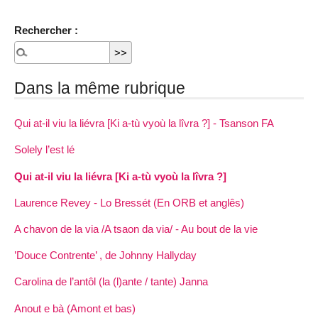
Rechercher :
Dans la même rubrique
Qui at-il viu la liévra [Ki a-tù vyoù la lîvra ?] - Tsanson FA
Solely l’est lé
Qui at-il viu la liévra [Ki a-tù vyoù la lîvra ?]
Laurence Revey - Lo Bressét (En ORB et anglês)
A chavon de la via /A tsaon da via/ - Au bout de la vie
’Douce Contrente’ , de Johnny Hallyday
Carolina de l’antôl (la (l)ante / tante) Janna
Anout e bà (Amont et bas)