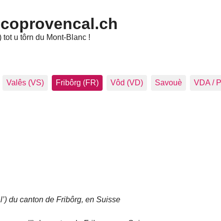
ncoprovencal.ch
tot u tôrn du Mont-Blanc !
Valês (VS)
Fribôrg (FR)
Vôd (VD)
Savouè
VDA / 
l’) du canton de Fribôrg, en Suisse