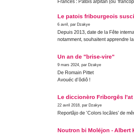
Francês : Patois arpitan (ou ’franco
Le patois fribourgeois susc
6 avril, par Dzakye
Depuis 2013, date de la Fête intern
notamment, souhaitent apprendre la 
Un an de "brise-vire"
9 mars 2024, par Dzakye
De Romain Pittet
Avouéc d’ôdiô !
Le diccionèro Friborgês l’at
22 avril 2018, par Dzakye
Reportâjo de ’Colors locâles’ de mê
Noutron bi Moléjon - Albert 