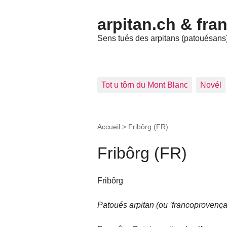
arpitan.ch & fra
Sens tués des arpitans (patouésans) 
Tot u tôrn du Mont Blanc
Novél
Accueil
>
Fribôrg (FR)
Fribôrg (FR)
Fribôrg
Patoués arpitan (ou ’francoprovença