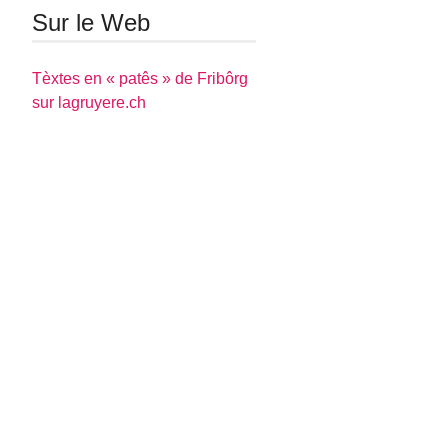
Sur le Web
Tèxtes en « patês » de Fribôrg
sur lagruyere.ch