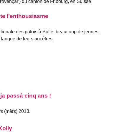
provençal’) du canton de Fribourg, en Suisse
ite l’enthousiasme
ationale des patois à Bulle, beaucoup de jeunes,
langue de leurs ancêtres.
 ja passâ cinq ans !
rs (mârs) 2013.
Kolly