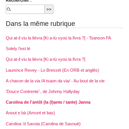
Rechercher :
Dans la même rubrique
Qui at-il viu la liévra [Ki a-tù vyoù la lîvra ?] - Tsanson FA
Solely l’est lé
Qui at-il viu la liévra [Ki a-tù vyoù la lîvra ?]
Laurence Revey - Lo Bressét (En ORB et anglês)
A chavon de la via /A tsaon da via/ - Au bout de la vie
’Douce Contrente’ , de Johnny Hallyday
Carolina de l’antôl (la (l)ante / tante) Janna
Anout e bà (Amont et bas)
Carolina ’d Savoia (Carolina de Savouè)