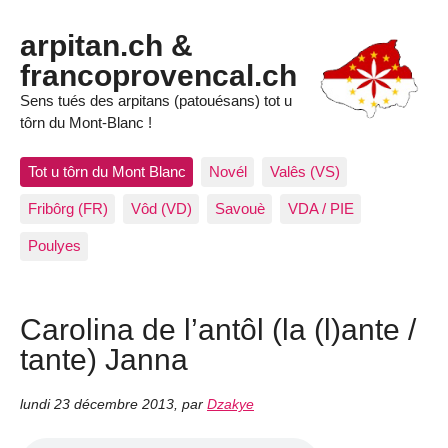
arpitan.ch &
francoprovencal.ch
Sens tués des arpitans (patouésans) tot u
tôrn du Mont-Blanc !
Tot u tôrn du Mont Blanc
Novél
Valês (VS)
Fribôrg (FR)
Vôd (VD)
Savouè
VDA / PIE
Poulyes
Carolina de l’antôl (la (l)ante /
tante) Janna
lundi 23 décembre 2013
,
par
Dzakye