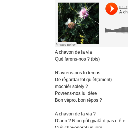
A chavon de la via
Què farens-nos ? (bis)
N’avrens-nos lo temps
De règardar tot quièt(ament)
mochiér solely ?
Povrens-nos lui dére
Bon vèpro, bon rèpos ?
A chavon de la via ?
D’aun ? N’on pôt gyalârd pas crêre
Què chavonerat un jorn