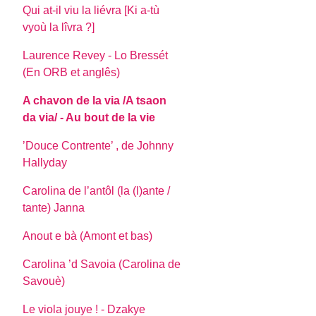
Qui at-il viu la liévra [Ki a-tù
vyoù la lîvra ?]
Laurence Revey - Lo Bressét
(En ORB et anglês)
A chavon de la via /A tsaon
da via/ - Au bout de la vie
’Douce Contrente’ , de Johnny
Hallyday
Carolina de l’antôl (la (l)ante /
tante) Janna
Anout e bà (Amont et bas)
Carolina ’d Savoia (Carolina de
Savouè)
Le viola jouye ! - Dzakye