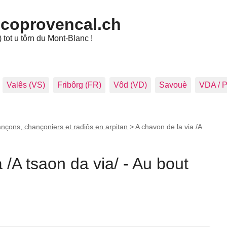
ncoprovencal.ch
tot u tôrn du Mont-Blanc !
Valês (VS)
Fribôrg (FR)
Vôd (VD)
Savouè
VDA / 
nçons, chançoniers et radiôs en arpitan
>
A chavon de la via /A
 /A tsaon da via/ - Au bout