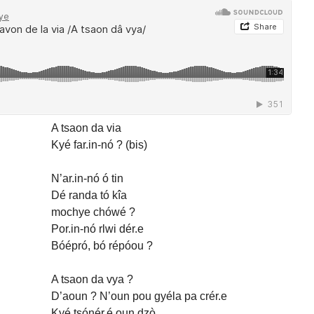
A tsaon da via
Kyé far.in-nó ? (bis)
N’ar.in-nó ó tin
Dé randa tó kîa
mochye chówé ?
Por.in-nó rlwi dér.e
Bóépró, bó répóou ?
A tsaon da vya ?
D’aoun ? N’oun pou gyéla pa crér.e
Kyé tsónér.é oun dzò