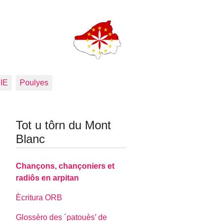
PIE
Poulyes
Tot u tôrn du Mont
Blanc
Chançons, chançoniers et
radiôs en arpitan
Ècritura ORB
Glossèro des ´patouès’ de