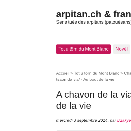
arpitan.ch & fra
Sens tués des arpitans (patouésans) 
Tot u tôrn du Mont Blanc
Novél
Accueil
>
Tot u tôrn du Mont Blanc
>
Cha
tsaon da via/ - Au bout de la vie
A chavon de la via
de la vie
mercredi 3 septembre 2014
,
par
Dzakye