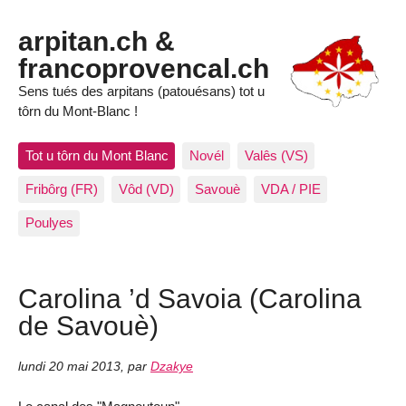
arpitan.ch &
francoprovencal.ch
Sens tués des arpitans (patouésans) tot u
tôrn du Mont-Blanc !
Tot u tôrn du Mont Blanc
Novél
Valês (VS)
Fribôrg (FR)
Vôd (VD)
Savouè
VDA / PIE
Poulyes
Carolina ’d Savoia (Carolina
de Savouè)
lundi 20 mai 2013
,
par
Dzakye