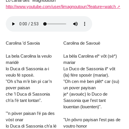
Lo canal des "Magnoutoun"
http://www.youtube.com/user/limagnoutoun?feature=watch
Carolina ’d Savoia
Carolina de Savouè
La bela Carolina la veulo
La bèla Carolina el* vôt (sè*)
maridè
mariar
lo Duca di Sassonia a-i
Lo Duco de Sassonia il* vôt
veulo fé sposè.
(la) fére sposér (mariar).
"Oh s’ha m’è bin pì car’n
"Oh cen mè ben plêt* car (su)
pover paisan
un pover payisan
che ’l Duca di Sassonia
je* (avouéc) lo Duco de
ch’a l’é tant lontan".
Sassonia que l’est tant
louentan (louenten)".
"’n pòver paisan l’é pa des
vòst onar
"Un pôvro payisan l’est pas de
lo Duca di Sassonia ch’a lé
voutro honor