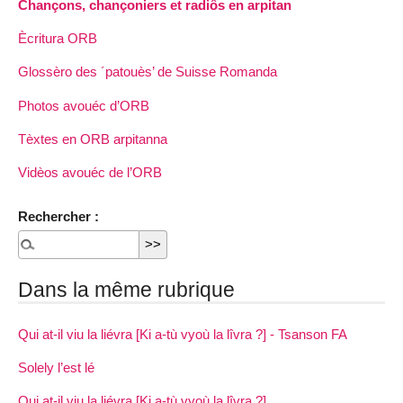
Chançons, chançoniers et radiôs en arpitan
Ècritura ORB
Glossèro des ´patouès’ de Suisse Romanda
Photos avouéc d’ORB
Tèxtes en ORB arpitanna
Vidèos avouéc de l’ORB
Rechercher :
Dans la même rubrique
Qui at-il viu la liévra [Ki a-tù vyoù la lîvra ?] - Tsanson FA
Solely l’est lé
Qui at-il viu la liévra [Ki a-tù vyoù la lîvra ?]