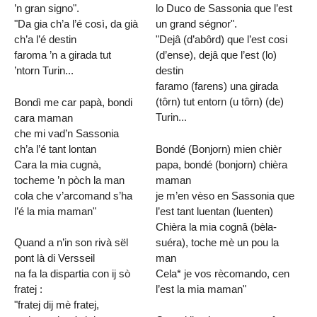
’n gran signo".
lo Duco de Sassonia que l’est
"Da gia ch’a l’é così, da già
un grand ségnor".
ch’a l’é destin
"Dejâ (d’abôrd) que l’est cosi
faroma ’n a girada tut
(d’ense), dejâ que l’est (lo)
’ntorn Turin...
destin
faramo (farens) una girada
(tôrn) tut entorn (u tôrn) (de)
Bondì me car papà, bondi
Turin...
cara maman
che mi vad’n Sassonia
ch’a l’é tant lontan
Bondé (Bonjorn) mien chièr
Cara la mia cugnà,
papa, bondé (bonjorn) chièra
tocheme ’n pòch la man
maman
cola che v’arcomand s’ha
je m’en vèso en Sassonia que
l’é la mia maman"
l’est tant luentan (luenten)
Chièra la mia cognâ (bèla-
suéra), toche mè un pou la
Quand a n’in son rivà sël
man
pont là di Versseil
Cela* je vos rècomando, cen
na fa la dispartia con ij sò
l’est la mia maman"
fratej :
"fratej dij mè fratej,