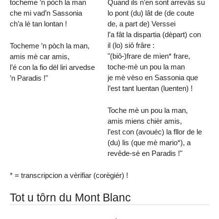
tocheme ’n pòch la man
Quand ils n’en sont arrevâs su
che mi vad’n Sassonia
lo pont (du) lât de (de coute
ch’a lé tan lontan !
de, a part de) Verssei
l’a fât la dispartia (dèpart) con
il (lo) siô frâre :
Tocheme ’n pòch la man,
"(biô-)frare de mien* frare,
amis mè car amis,
toche-mè un pou la man
l’é con la fio dël liri arvedse
je mè vèso en Sassonia que
’n Paradis !"
l’est tant luentan (luenten) !
Toche mè un pou la man,
amis miens chièr amis,
l’est con (avouéc) la fllor de le
(du) lis (que mè mario*), a
revêde-sè en Paradis !"
* = transcripcion a vèrifiar (corègiér) !
Tot u tôrn du Mont Blanc