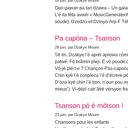
29 juin
, par Dzakye Mounir
Oun gawan pa tan dzawa – Un galan
L’é ita féta avwéi « MusicGenerator
soude). Dzodzo-et-Dzinyo-Arp-F Té
Pa capóna – Tsanson
29 juin
, par Dzakye Mounir
Sti tin, Dzakye l’é apréi aprowa có
patwé. Fé brâmin pleji. É vó poude 
Vó-jé plé-t-e ? Chançon-Pas-capon
Chin kyé l’é conpleca l’é d’écrere 
D’ona kyé chin l’é bon, n’oun pou m
mieux’). Vi-déjó catr’âtré vèrsyon f
Tsanson pó é mótson !
23 juin
, par Dzakye Mounir
Chansons pour les enfants