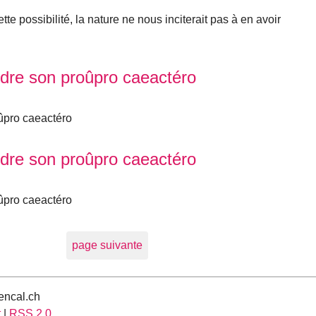
tte possibilité, la nature ne nous inciterait pas à en avoir
dre son proûpro caeactéro
ûpro caeactéro
dre son proûpro caeactéro
ûpro caeactéro
page suivante
encal.ch
t
|
RSS 2.0