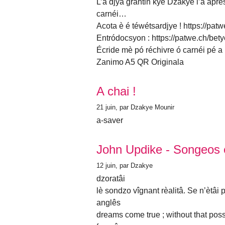
L’a djya grantin kyé Dzakye l’a aprés
carnéi…
Acota è é téwétsardjye ! https://patw
Entródocsyon : https://patwe.ch/bety
Écride mè pó réchivre ó carnéi pé a p
Zanimo A5 QR Originala
A chai !
21 juin
, par Dzakye Mounir
a-saver
John Updike - Songeos et
12 juin
, par Dzakye
dzoratâi
lè sondzo vîgnant rèalitâ. Se n’ètâi 
anglês
dreams come true ; without that possi