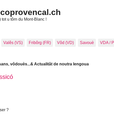
ncoprovencal.ch
tot u tôrn du Mont-Blanc !
Valês (VS)
Fribôrg (FR)
Vôd (VD)
Savouè
VDA / 
êsans, vôdouès...& Actualitât de noutra lengoua
ssicó
sser ?