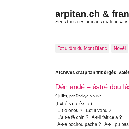
arpitan.ch & fra
Sens tués des arpitans (patouésans) 
Tot u tôrn du Mont Blanc
Novél
Archives d’arpitan fribôrgês, val
Articles les plus récents
Démandé – éstré dou lé
9 juillet
, par Dzakye Mounir
(Èxtrêts du lèxico)
| E t-e enou ? | Est-il venu ?
| L’a t-e fé chin ? | A-t-il fait cela ?
| A-t-e pochou pacha ? | A-t-il pu pa