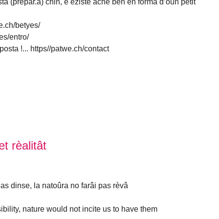
ta (prépar.a) chin, é éziste ache bën ën fòrma d’oun petit
e.ch/betyes/
es/entro/
osta !... https//patwe.ch/contact
 rèalitât
pas dinse, la natoûra no farâi pas rèvâ
bility, nature would not incite us to have them