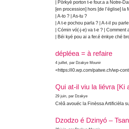
| Pòrkyè porton t-e four.a a Notre-
[en procession] hors [de l’église] 
| A-to ? | As-tu ?
| A t-e pochou parla ? | A-t-il pu parle
| Cómin vó(-j-e) va t-e ? | Comment 
| Béi kyé pou ai a fer.é ënkye ché b
dépléea = à refaire
4 juillet
, par Dzakye Mounir
<https://i0.wp.com/patwe.ch/wp-cont
Qui at-il viu la liévra [K
29 juin
, par Dzakye
Crèâ avouéc la Finèssa Artificièla 
Dzodzo é Dzinyó – Tsa