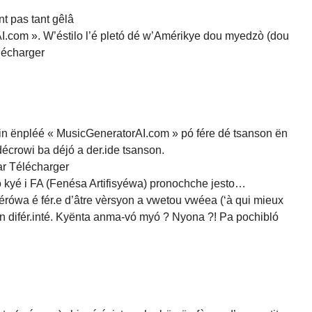
t pas tant gêlâ
AI.com ». W’éstilo l’é pletó dé w’Amérikye dou myedzò (dou
lécharger
min ënpléé « MusicGeneratorAI.com » pó fére dé tsanson ën
décrowi ba déjó a der.ide tsanson.
ar Télécharger
pó kyé i FA (Fenésa Artifisyéwa) pronochche jesto…
érówa é fér.e d’âtre vèrsyon a vwetou vwéea (‘à qui mieux
ran difér.inté. Kyënta anma-vó myó ? Nyona ?! Pa pochibló