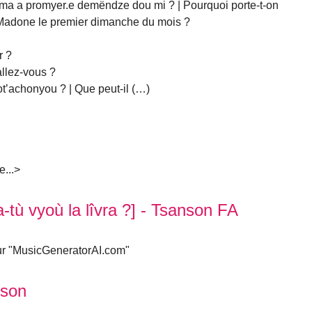
Dama a promyer.e demëndze dou mi ? | Pourquoi porte-t-on
la Madone le premier dimanche du mois ?
r ?
allez-vous ?
rot’achonyou ? | Que peut-il (…)
e...>
i a-tù vyoù la lîvra ?] - Tsanson FA
sur "MusicGeneratorAI.com"
nson