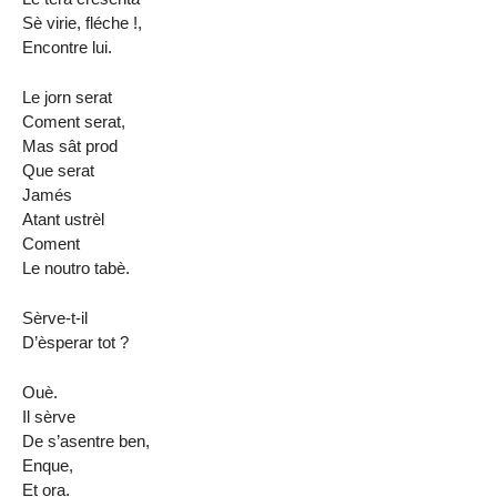
Sè virie, fléche !,
Encontre lui.
Le jorn serat
Coment serat,
Mas sât prod
Que serat
Jamés
Atant ustrèl
Coment
Le noutro tabè.
Sèrve-t-il
D’èsperar tot ?
Ouè.
Il sèrve
De s’asentre ben,
Enque,
Et ora.