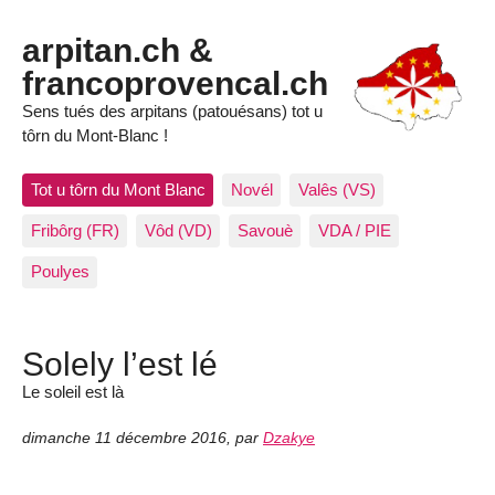
arpitan.ch &
francoprovencal.ch
Sens tués des arpitans (patouésans) tot u
tôrn du Mont-Blanc !
Tot u tôrn du Mont Blanc
Novél
Valês (VS)
Fribôrg (FR)
Vôd (VD)
Savouè
VDA / PIE
Poulyes
Solely l’est lé
Le soleil est là
dimanche 11 décembre 2016
,
par
Dzakye