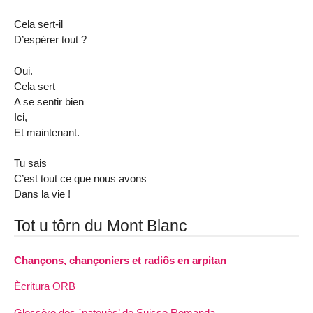
Cela sert-il
D’espérer tout ?
Oui.
Cela sert
A se sentir bien
Ici,
Et maintenant.
Tu sais
C’est tout ce que nous avons
Dans la vie !
Tot u tôrn du Mont Blanc
Chançons, chançoniers et radiôs en arpitan
Ècritura ORB
Glossèro des ´patouès’ de Suisse Romanda