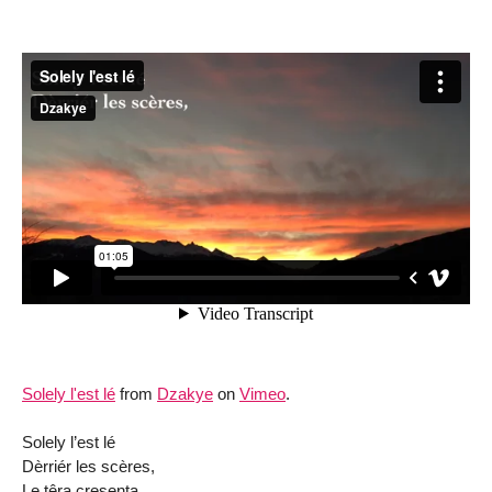
Solely l'est lé
from
Dzakye
on
Vimeo
.
Solely l’est lé
Dèrriér les scères,
Le têra cresenta