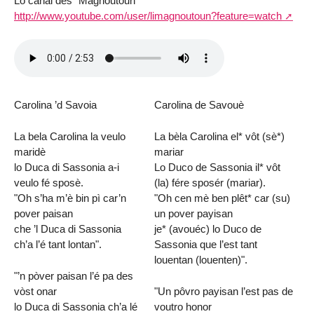
Lo canal des "Magnoutoun"
http://www.youtube.com/user/limagnoutoun?feature=watch
Carolina ’d Savoia
Carolina de Savouè
La bela Carolina la veulo
La bèla Carolina el* vôt (sè*)
maridè
mariar
lo Duca di Sassonia a-i
Lo Duco de Sassonia il* vôt
veulo fé sposè.
(la) fére sposér (mariar).
"Oh s’ha m’è bin pì car’n
"Oh cen mè ben plêt* car (su)
pover paisan
un pover payisan
che ’l Duca di Sassonia
je* (avouéc) lo Duco de
ch’a l’é tant lontan".
Sassonia que l’est tant
louentan (louenten)".
"’n pòver paisan l’é pa des
vòst onar
"Un pôvro payisan l’est pas de
lo Duca di Sassonia ch’a lé
voutro honor