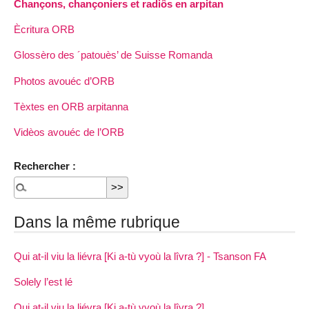
Chançons, chançoniers et radiôs en arpitan
Ècritura ORB
Glossèro des ´patouès’ de Suisse Romanda
Photos avouéc d’ORB
Tèxtes en ORB arpitanna
Vidèos avouéc de l’ORB
Rechercher :
Dans la même rubrique
Qui at-il viu la liévra [Ki a-tù vyoù la lîvra ?] - Tsanson FA
Solely l’est lé
Qui at-il viu la liévra [Ki a-tù vyoù la lîvra ?]