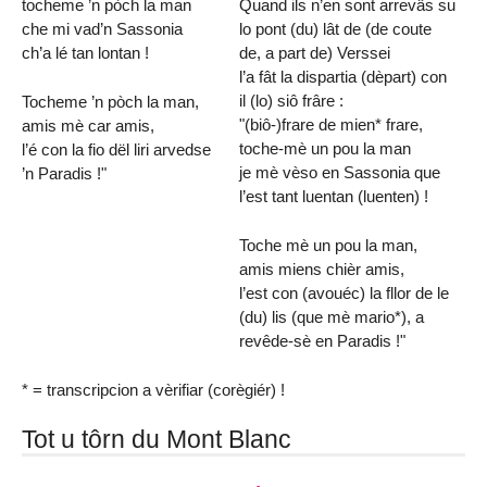
tocheme ’n pòch la man
Quand ils n’en sont arrevâs su
che mi vad’n Sassonia
lo pont (du) lât de (de coute
ch’a lé tan lontan !
de, a part de) Verssei
l’a fât la dispartia (dèpart) con
il (lo) siô frâre :
Tocheme ’n pòch la man,
"(biô-)frare de mien* frare,
amis mè car amis,
toche-mè un pou la man
l’é con la fio dël liri arvedse
je mè vèso en Sassonia que
’n Paradis !"
l’est tant luentan (luenten) !
Toche mè un pou la man,
amis miens chièr amis,
l’est con (avouéc) la fllor de le
(du) lis (que mè mario*), a
revêde-sè en Paradis !"
* = transcripcion a vèrifiar (corègiér) !
Tot u tôrn du Mont Blanc