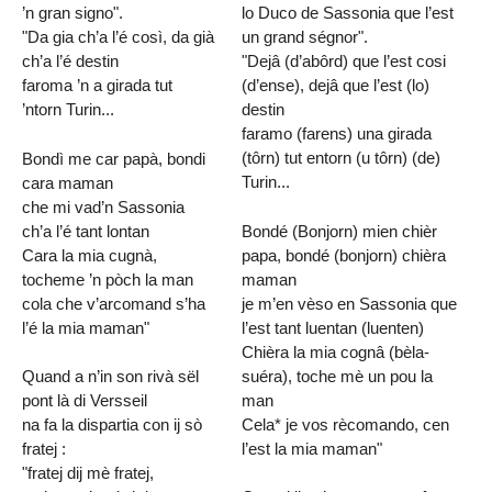
’n gran signo".
lo Duco de Sassonia que l’est
"Da gia ch’a l’é così, da già
un grand ségnor".
ch’a l’é destin
"Dejâ (d’abôrd) que l’est cosi
faroma ’n a girada tut
(d’ense), dejâ que l’est (lo)
’ntorn Turin...
destin
faramo (farens) una girada
(tôrn) tut entorn (u tôrn) (de)
Bondì me car papà, bondi
Turin...
cara maman
che mi vad’n Sassonia
ch’a l’é tant lontan
Bondé (Bonjorn) mien chièr
Cara la mia cugnà,
papa, bondé (bonjorn) chièra
tocheme ’n pòch la man
maman
cola che v’arcomand s’ha
je m’en vèso en Sassonia que
l’é la mia maman"
l’est tant luentan (luenten)
Chièra la mia cognâ (bèla-
suéra), toche mè un pou la
Quand a n’in son rivà sël
man
pont là di Versseil
Cela* je vos rècomando, cen
na fa la dispartia con ij sò
l’est la mia maman"
fratej :
"fratej dij mè fratej,