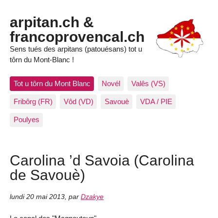
arpitan.ch &
francoprovencal.ch
Sens tués des arpitans (patouésans) tot u
tôrn du Mont-Blanc !
Tot u tôrn du Mont Blanc
Novél
Valês (VS)
Fribôrg (FR)
Vôd (VD)
Savouè
VDA / PIE
Poulyes
Carolina ’d Savoia (Carolina
de Savouè)
lundi 20 mai 2013
,
par
Dzakye