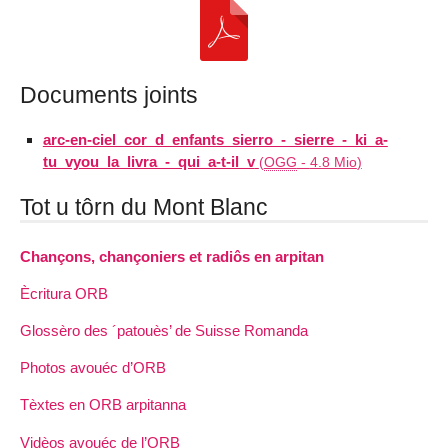
Documents joints
arc-en-ciel_cor_d_enfants_sierro_-_sierre_-_ki_a-
tu_vyou_la_livra_-_qui_a-t-il_v
(
OGG
-
4.8 Mio
)
Tot u tôrn du Mont Blanc
Chançons, chançoniers et radiôs en arpitan
Ècritura ORB
Glossèro des ´patouès’ de Suisse Romanda
Photos avouéc d’ORB
Tèxtes en ORB arpitanna
Vidèos avouéc de l’ORB