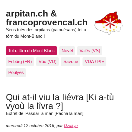
arpitan.ch &
francoprovencal.ch
Sens tués des arpitans (patouésans) tot u
tôrn du Mont-Blanc !
Tot u tôrn du Mont Blanc
Novél
Valês (VS)
Fribôrg (FR)
Vôd (VD)
Savouè
VDA / PIE
Poulyes
Qui at-il viu la liévra [Ki a-tù
vyoù la lîvra ?]
Extrêt de ’Passar la man [Pachâ la man]’
mercredi 12 octobre 2016
,
par
Dzakye