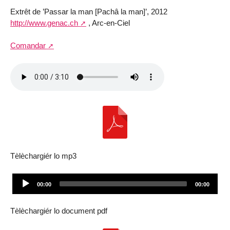
Extrêt de ’Passar la man [Pachâ la man]’, 2012
http://www.genac.ch
, Arc-en-Ciel
Comandar
Tèlèchargiér lo mp3
Audio
Current
Total
00:00
00:00
Player
time
duration
Tèlèchargiér lo document pdf