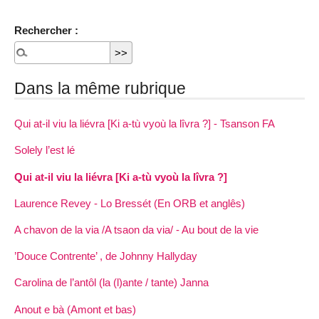
Rechercher :
Dans la même rubrique
Qui at-il viu la liévra [Ki a-tù vyoù la lîvra ?] - Tsanson FA
Solely l’est lé
Qui at-il viu la liévra [Ki a-tù vyoù la lîvra ?]
Laurence Revey - Lo Bressét (En ORB et anglês)
A chavon de la via /A tsaon da via/ - Au bout de la vie
’Douce Contrente’ , de Johnny Hallyday
Carolina de l’antôl (la (l)ante / tante) Janna
Anout e bà (Amont et bas)