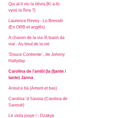
Qui at-il viu la liévra [Ki a-tù
vyoù la lîvra ?]
Laurence Revey - Lo Bressét
(En ORB et anglês)
A chavon de la via /A tsaon da
via/ - Au bout de la vie
’Douce Contrente’ , de Johnny
Hallyday
Carolina de l’antôl (la (l)ante /
tante) Janna
Anout e bà (Amont et bas)
Carolina ’d Savoia (Carolina de
Savouè)
Le viola jouye ! - Dzakye