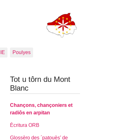
PIE
Poulyes
Tot u tôrn du Mont
Blanc
Chançons, chançoniers et
radiôs en arpitan
Ècritura ORB
Glossèro des ´patouès’ de