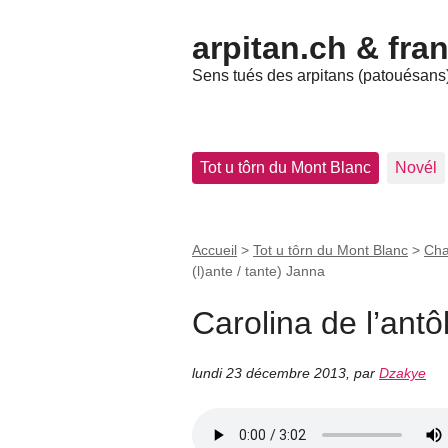
arpitan.ch & fra
Sens tués des arpitans (patouésans) 
Tot u tôrn du Mont Blanc
Novél
Accueil
>
Tot u tôrn du Mont Blanc
>
Cha
(l)ante / tante) Janna
Carolina de l’antôl
lundi 23 décembre 2013
,
par
Dzakye