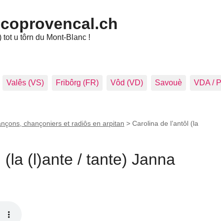
ncoprovencal.ch
tot u tôrn du Mont-Blanc !
Valês (VS)
Fribôrg (FR)
Vôd (VD)
Savouè
VDA / 
nçons, chançoniers et radiôs en arpitan
>
Carolina de l’antôl (la
 (la (l)ante / tante) Janna