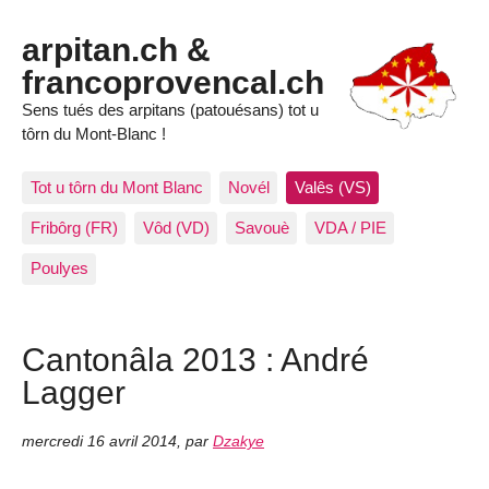
arpitan.ch &
francoprovencal.ch
Sens tués des arpitans (patouésans) tot u
tôrn du Mont-Blanc !
Tot u tôrn du Mont Blanc
Novél
Valês (VS)
Fribôrg (FR)
Vôd (VD)
Savouè
VDA / PIE
Poulyes
Cantonâla 2013 : André
Lagger
mercredi 16 avril 2014
,
par
Dzakye