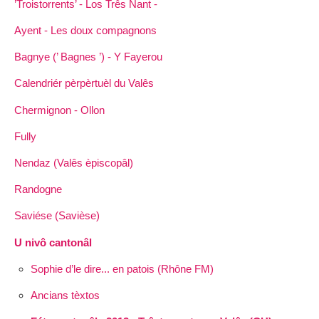
’Troistorrents’ - Los Três Nant -
Ayent - Les doux compagnons
Bagnye (’ Bagnes ’) - Y Fayerou
Calendriér pèrpèrtuèl du Valês
Chermignon - Ollon
Fully
Nendaz (Valês èpiscopâl)
Randogne
Saviése (Savièse)
U nivô cantonâl
Sophie d’le dire... en patois (Rhône FM)
Ancians tèxtos