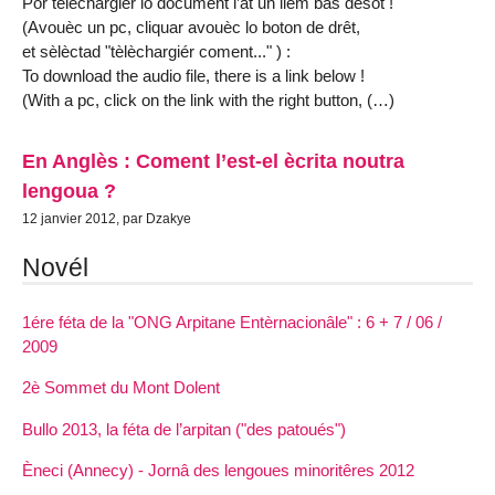
Por tèlèchargiér lo document l’at un liem bas desot !
(Avouèc un pc, cliquar avouèc lo boton de drêt,
et sèlèctad "tèlèchargiér coment..." ) :
To download the audio file, there is a link below !
(With a pc, click on the link with the right button, (…)
En Anglès : Coment l’est-el ècrita noutra
lengoua ?
12 janvier 2012, par Dzakye
Novél
1ére féta de la "ONG Arpitane Entèrnacionâle" : 6 + 7 / 06 /
2009
2è Sommet du Mont Dolent
Bullo 2013, la féta de l’arpitan ("des patoués")
Èneci (Annecy) - Jornâ des lengoues minoritêres 2012