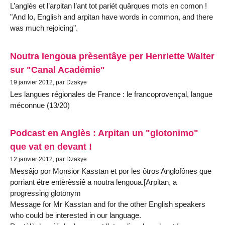
L’anglès et l’arpitan l’ant tot pariét quârques mots en comon !
"And lo, English and arpitan have words in common, and there
was much rejoicing".
Noutra lengoua prèsentâye per Henriette Walter
sur "Canal Académie"
19 janvier 2012, par Dzakye
Les langues régionales de France : le francoprovençal, langue
méconnue (13/20)
Podcast en Anglès : Arpitan un "glotonimo"
que vat en devant !
12 janvier 2012, par Dzakye
Messâjo por Monsior Kasstan et por les ôtros Anglofônes que
porriant étre entèrèssiê a noutra lengoua.[Arpitan, a
progressing glotonym
Message for Mr Kasstan and for the other English speakers
who could be interested in our language.