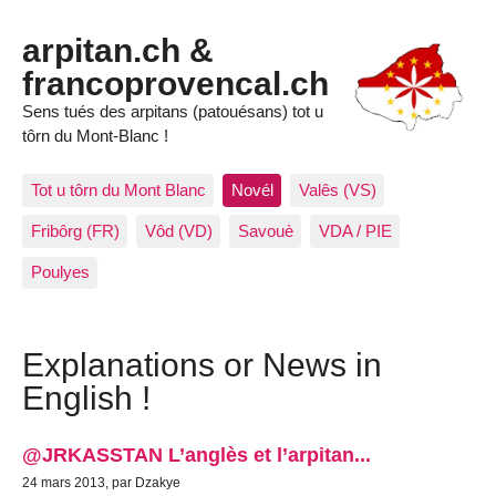
arpitan.ch &
francoprovencal.ch
Sens tués des arpitans (patouésans) tot u
tôrn du Mont-Blanc !
Tot u tôrn du Mont Blanc
Novél
Valês (VS)
Fribôrg (FR)
Vôd (VD)
Savouè
VDA / PIE
Poulyes
Explanations or News in
English !
@JRKASSTAN L’anglès et l’arpitan...
24 mars 2013, par Dzakye