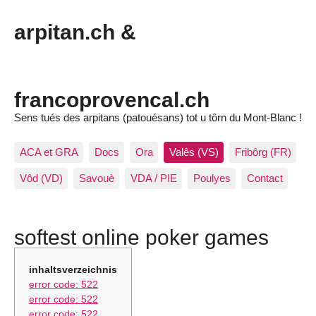
arpitan.ch &
francoprovencal.ch
Sens tués des arpitans (patouésans) tot u tôrn du Mont-Blanc !
ACA et GRA
Docs
Ora
Valês (VS)
Fribôrg (FR)
Vôd (VD)
Savouè
VDA / PIE
Poulyes
Contact
softest online poker games
inhaltsverzeichnis
error code: 522
error code: 522
error code: 522