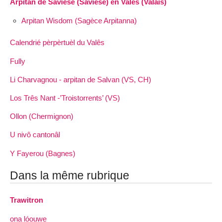
Arpitan de Saviése (Savièse) en Valês (Valais)
Arpitan Wisdom (Sagèce Arpitanna)
Calendrié pèrpèrtuèl du Valês
Fully
Li Charvagnou - arpitan de Salvan (VS, CH)
Los Três Nant -’Troistorrents’ (VS)
Ollon (Chermignon)
U nivô cantonâl
Y Fayerou (Bagnes)
Dans la même rubrique
Trawitron
ona lóouwe