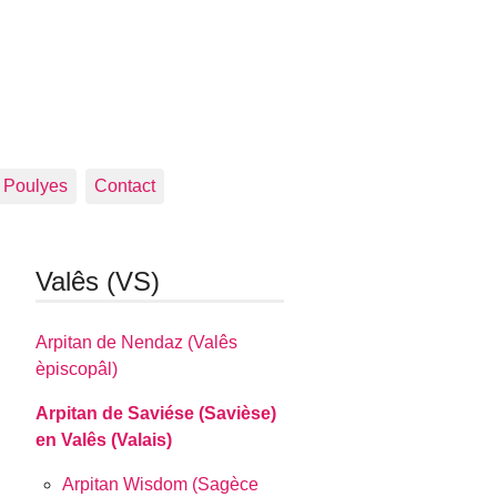
Poulyes
Contact
Valês (VS)
Arpitan de Nendaz (Valês
èpiscopâl)
Arpitan de Saviése (Savièse)
en Valês (Valais)
Arpitan Wisdom (Sagèce