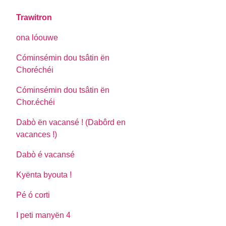
Trawitron
ona lóouwe
Cóminsémin dou tsâtin ën
Choréchéi
Cóminsémin dou tsâtin ën
Chor.échéi
Dabò ën vacansé ! (Dabôrd en
vacances !)
Dabò é vacansé
Kyënta byouta !
Pé ó corti
I peti manyën 4