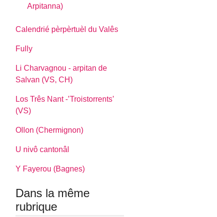
Arpitanna)
Calendrié pèrpèrtuèl du Valês
Fully
Li Charvagnou - arpitan de
Salvan (VS, CH)
Los Três Nant -’Troistorrents’
(VS)
Ollon (Chermignon)
U nivô cantonâl
Y Fayerou (Bagnes)
Dans la même
rubrique