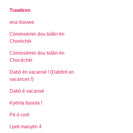
Trawitron
ona lóouwe
Cóminsémin dou tsâtin ën
Choréchéi
Cóminsémin dou tsâtin ën
Chor.échéi
Dabò ën vacansé ! (Dabôrd en
vacances !)
Dabò é vacansé
Kyënta byouta !
Pé ó corti
I peti manyën 4