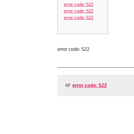
error code: 522
error code: 522
error code: 522
error code: 522
error code: 522