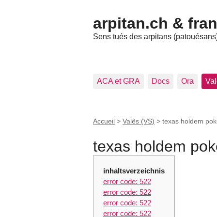
arpitan.ch & fra
Sens tués des arpitans (patouésans) 
ACA et GRA
Docs
Ora
Val
Accueil
>
Valês (VS)
> texas holdem poke
texas holdem poke
inhaltsverzeichnis
error code: 522
error code: 522
error code: 522
error code: 522