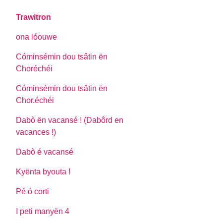
Trawitron
ona lóouwe
Cóminsémin dou tsâtin ën
Choréchéi
Cóminsémin dou tsâtin ën
Chor.échéi
Dabò ën vacansé ! (Dabôrd en
vacances !)
Dabò é vacansé
Kyënta byouta !
Pé ó corti
I peti manyën 4