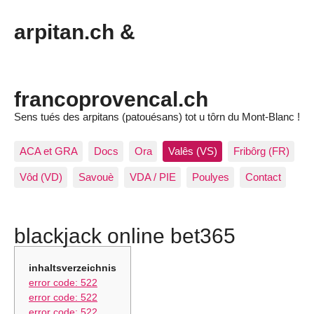
arpitan.ch &
francoprovencal.ch
Sens tués des arpitans (patouésans) tot u tôrn du Mont-Blanc !
ACA et GRA
Docs
Ora
Valês (VS)
Fribôrg (FR)
Vôd (VD)
Savouè
VDA / PIE
Poulyes
Contact
blackjack online bet365
inhaltsverzeichnis
error code: 522
error code: 522
error code: 522