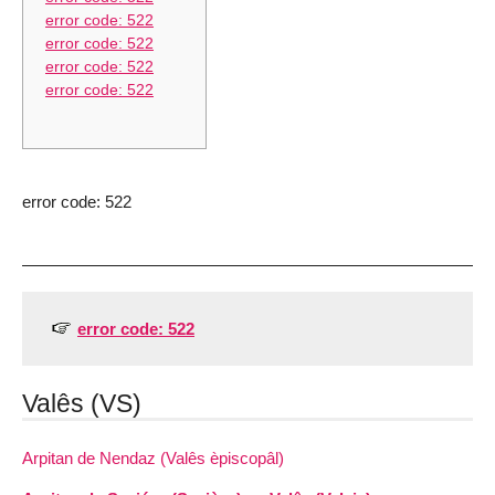
error code: 522
error code: 522
error code: 522
error code: 522
error code: 522
error code: 522
Valês (VS)
Arpitan de Nendaz (Valês èpiscopâl)