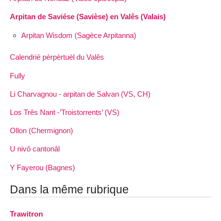
Arpitan de Saviése (Savièse) en Valês (Valais)
Arpitan Wisdom (Sagèce Arpitanna)
Calendrié pèrpèrtuèl du Valês
Fully
Li Charvagnou - arpitan de Salvan (VS, CH)
Los Três Nant -’Troistorrents’ (VS)
Ollon (Chermignon)
U nivô cantonâl
Y Fayerou (Bagnes)
Dans la même rubrique
Trawitron