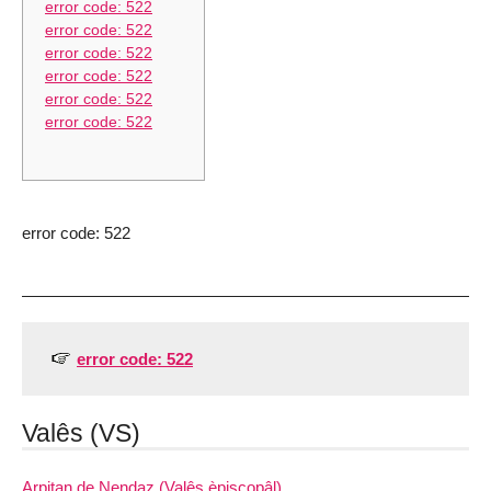
error code: 522
error code: 522
error code: 522
error code: 522
error code: 522
error code: 522
error code: 522
error code: 522
Valês (VS)
Arpitan de Nendaz (Valês èpiscopâl)