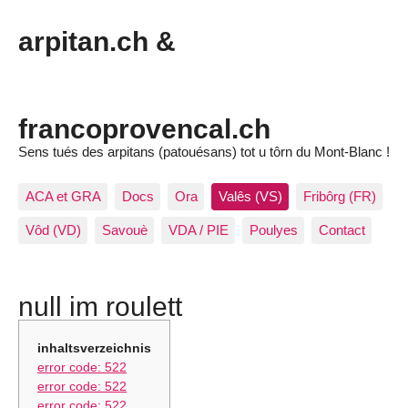
arpitan.ch &
francoprovencal.ch
Sens tués des arpitans (patouésans) tot u tôrn du Mont-Blanc !
ACA et GRA
Docs
Ora
Valês (VS)
Fribôrg (FR)
Vôd (VD)
Savouè
VDA / PIE
Poulyes
Contact
null im roulett
inhaltsverzeichnis
error code: 522
error code: 522
error code: 522