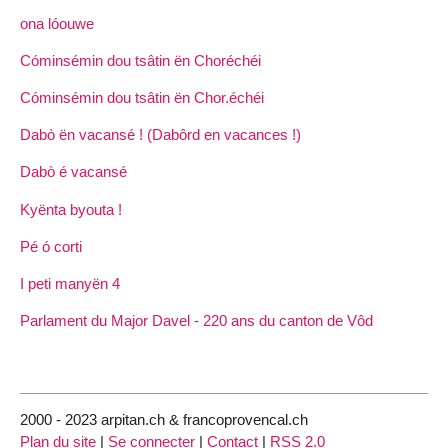
ona lóouwe
Cóminsémin dou tsâtin ën Choréchéi
Cóminsémin dou tsâtin ën Chor.échéi
Dabò ën vacansé ! (Dabôrd en vacances !)
Dabò é vacansé
Kyënta byouta !
Pé ó corti
I peti manyën 4
Parlament du Major Davel - 220 ans du canton de Vôd
2000 - 2023 arpitan.ch & francoprovencal.ch
Plan du site
|
Se connecter
|
Contact
|
RSS 2.0