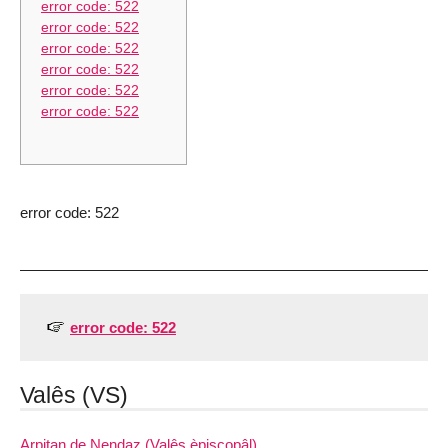
error code: 522
error code: 522
error code: 522
error code: 522
error code: 522
error code: 522
error code: 522
error code: 522
Valês (VS)
Arpitan de Nendaz (Valês èpiscopâl)