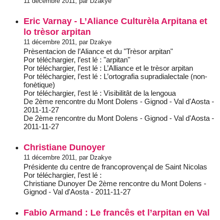
11 décembre 2011, par Dzakye
Eric Varnay - L’Aliance Culturèla Arpitana et
lo trèsor arpitan
11 décembre 2011, par Dzakye
Prèsentacion de l’Aliance et du "Trèsor arpitan"
Por téléchargier, l’est lé : "arpitan"
Por téléchargier, l’est lé : L’Alliance et le trèsor arpitan
Por téléchargier, l’est lé : L’ortografia supradialectale (non-
fonètique)
Por téléchargier, l’est lé : Visibilitât de la lengoua
De 2ème rencontre du Mont Dolens - Gignod - Val d'Aosta -
2011-11-27
De 2ème rencontre du Mont Dolens - Gignod - Val d'Aosta -
2011-11-27
Christiane Dunoyer
11 décembre 2011, par Dzakye
Présidente du centre de francoprovençal de Saint Nicolas
Por téléchargier, l’est lé :
Christiane Dunoyer De 2ème rencontre du Mont Dolens -
Gignod - Val d'Aosta - 2011-11-27
Fabio Armand : Le francês et l’arpitan en Val