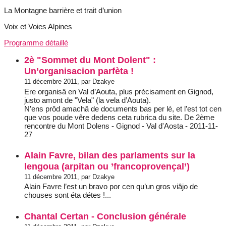
La Montagne barrière et trait d’union
Voix et Voies Alpines
Programme détaillé
2è "Sommet du Mont Dolent" :
Un’organisacion parfèta !
11 décembre 2011, par Dzakye
Ere organisâ en Val d’Aouta, plus prècisament en Gignod,
justo amont de "Vela" (la vela d’Aouta).
N’ens prôd amachâ de documents bas per lé, et l’est tot cen
que vos poude vêre dedens ceta rubrica du site. De 2ème
rencontre du Mont Dolens - Gignod - Val d'Aosta - 2011-11-
27
Alain Favre, bilan des parlaments sur la
lengoua (arpitan ou ’francoprovençal’)
11 décembre 2011, par Dzakye
Alain Favre l’est un bravo por cen qu’un gros viâjo de
chouses sont éta détes !...
Chantal Certan - Conclusion générale