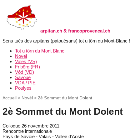
arpitan.ch & francoprovencal.ch
Sens tués des arpitans (patouésans) tot u tôrn du Mont-Blanc !
Tot u tôrn du Mont Blanc
Novél
Valês (VS)
Fribôrg (FR)
Vôd (VD)
Savouè
VDA / PIE
Poulyes
Accueil
>
Novél
>
2è Sommet du Mont Dolent
2è Sommet du Mont Dolent
Colloque 26 novembre 2011
Rencontre internationale
Pays de Savoie - Valais - Vallée d’Aoste