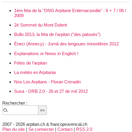
1ére féta de la "ONG Arpitane Entèrnacionâle" : 6 + 7 / 06 /
2009
2è Sommet du Mont Dolent
Bullo 2013, la féta de l’arpitan ("des patoués")
Èneci (Annecy) - Jornâ des lengoues minoritêres 2012
Explanations or News in English !
Fétes de l’arpitan
La mètèo en Arpitania
Nos Los Arpitans - Floran Corradin
Susa - ORB 2.0 - 26 et 27 de mê 2012
Rechercher :
2007 - 2026 arpitan.ch & francoprovencal.ch
Plan du site
|
Se connecter
|
Contact
|
RSS 2.0