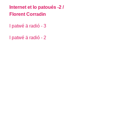
Internet et lo patoués -2 /
Florent Corradin
I patwé ä radió - 3
I patwé ä radió - 2