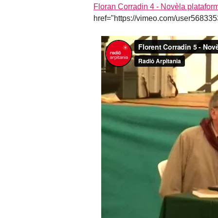
Floran Corradin 4 - Novèla platafor
href="https://vimeo.com/user56833