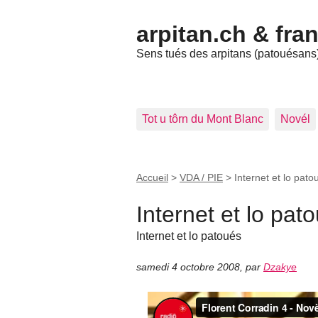
arpitan.ch & fra
Sens tués des arpitans (patouésans) 
Tot u tôrn du Mont Blanc
Novél
Accueil
>
VDA / PIE
>
Internet et lo pato
Internet et lo pat
Internet et lo patoués
samedi 4 octobre 2008
,
par
Dzakye