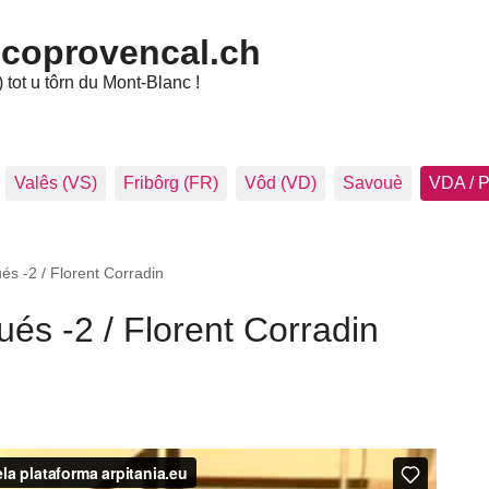
ncoprovencal.ch
tot u tôrn du Mont-Blanc !
Valês (VS)
Fribôrg (FR)
Vôd (VD)
Savouè
VDA / 
ués -2 / Florent Corradin
oués -2 / Florent Corradin