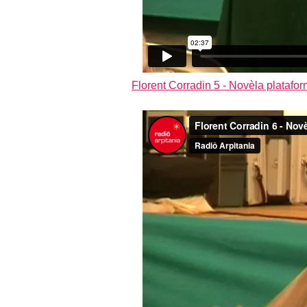
Florent Corradin 5 - Novèla platafor