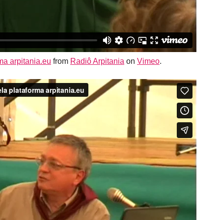
ma arpitania.eu
from
Radiô Arpitania
on
Vimeo
.