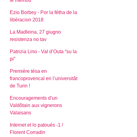
le mèinoù
Ezio Borbey - Por la fétha de la
libèracion 2018
La Madleina, 27 giugno
resistenza no tav
Patrizia Lino - Val d’Outa “su la
pi”
Premiére tésa en
francoprovencal en l’universitât
de Turin !
Encouragements d’un
Valdôtain aux vignerons
Valaisans
Internet et lo patoués -1 /
Florent Corradin