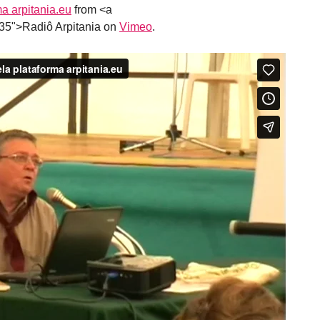
ma arpitania.eu
from <a
535">Radiô Arpitania on
Vimeo
.