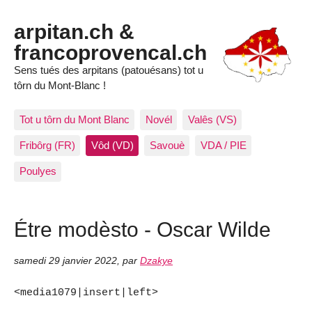
arpitan.ch &
francoprovencal.ch
Sens tués des arpitans (patouésans) tot u
tôrn du Mont-Blanc !
Tot u tôrn du Mont Blanc
Novél
Valês (VS)
Fribôrg (FR)
Vôd (VD)
Savouè
VDA / PIE
Poulyes
Étre modèsto - Oscar Wilde
samedi 29 janvier 2022
,
par
Dzakye
<media1079|insert|left>