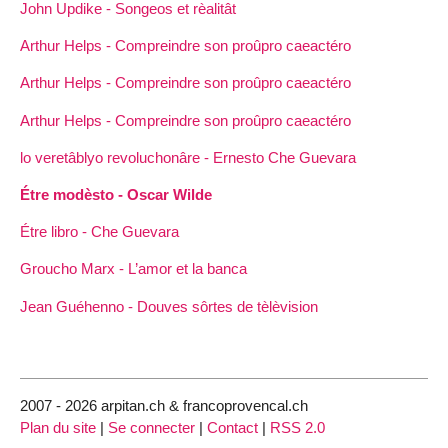
John Updike - Songeos et rèalitât
Arthur Helps - Compreindre son proûpro caeactéro
Arthur Helps - Compreindre son proûpro caeactéro
Arthur Helps - Compreindre son proûpro caeactéro
lo veretâblyo revoluchonâre - Ernesto Che Guevara
Étre modèsto - Oscar Wilde
Étre libro - Che Guevara
Groucho Marx - L’amor et la banca
Jean Guéhenno - Douves sôrtes de tèlèvision
2007 - 2026 arpitan.ch & francoprovencal.ch
Plan du site
|
Se connecter
|
Contact
|
RSS 2.0