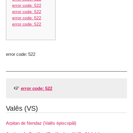
error code: 522
error code: 522
error code: 522
error code: 522
error code: 522
error code: 522
Valês (VS)
Arpitan de Nendaz (Valês èpiscopâl)