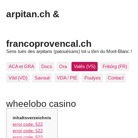
arpitan.ch &
francoprovencal.ch
Sens tués des arpitans (patouésans) tot u tôrn du Mont-Blanc !
ACA et GRA
Docs
Ora
Valês (VS)
Fribôrg (FR)
Vôd (VD)
Savouè
VDA / PIE
Poulyes
Contact
wheelobo casino
inhaltsverzeichnis
error code: 522
error code: 522
error code: 522