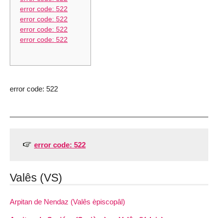
error code: 522
error code: 522
error code: 522
error code: 522
error code: 522
error code: 522
Valês (VS)
Arpitan de Nendaz (Valês èpiscopâl)