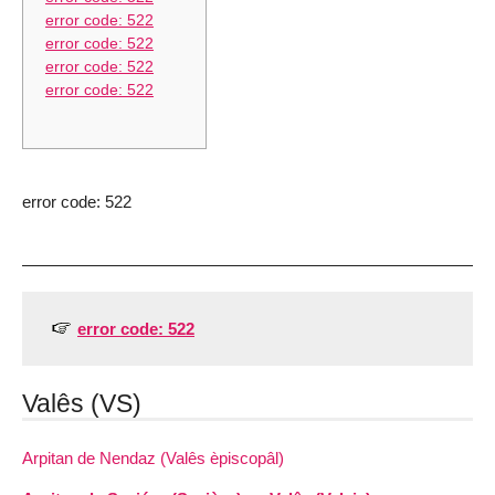
error code: 522
error code: 522
error code: 522
error code: 522
error code: 522
error code: 522
Valês (VS)
Arpitan de Nendaz (Valês èpiscopâl)