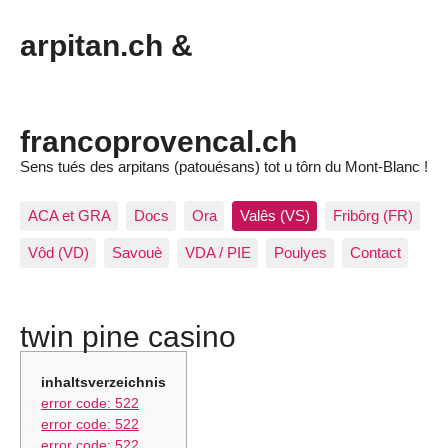
arpitan.ch &
francoprovencal.ch
Sens tués des arpitans (patouésans) tot u tôrn du Mont-Blanc !
ACA et GRA
Docs
Ora
Valês (VS)
Fribôrg (FR)
Vôd (VD)
Savouè
VDA / PIE
Poulyes
Contact
twin pine casino
inhaltsverzeichnis
error code: 522
error code: 522
error code: 522