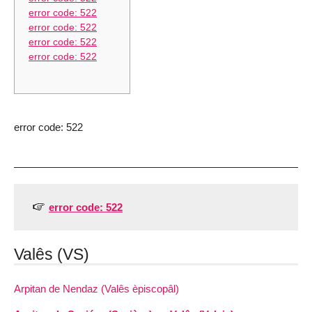
error code: 522
error code: 522
error code: 522
error code: 522
error code: 522
error code: 522
Valês (VS)
Arpitan de Nendaz (Valês èpiscopâl)