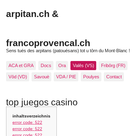
arpitan.ch &
francoprovencal.ch
Sens tués des arpitans (patouésans) tot u tôrn du Mont-Blanc !
ACA et GRA
Docs
Ora
Valês (VS)
Fribôrg (FR)
Vôd (VD)
Savouè
VDA / PIE
Poulyes
Contact
top juegos casino
inhaltsverzeichnis
error code: 522
error code: 522
error code: 522