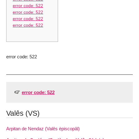
error code: 522
error code: 522
error code: 522
error code: 522
error code: 522
error code: 522
Valês (VS)
Arpitan de Nendaz (Valês èpiscopâl)