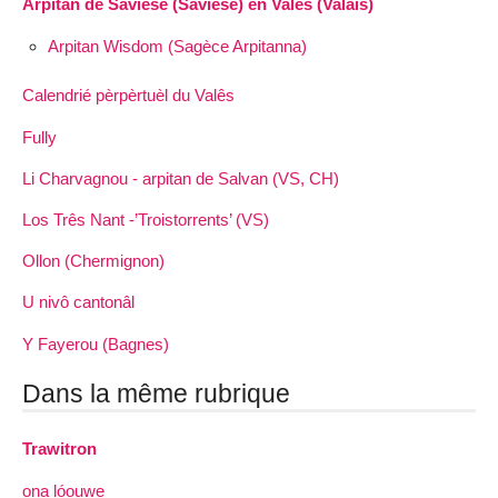
Arpitan de Saviése (Savièse) en Valês (Valais)
Arpitan Wisdom (Sagèce Arpitanna)
Calendrié pèrpèrtuèl du Valês
Fully
Li Charvagnou - arpitan de Salvan (VS, CH)
Los Três Nant -’Troistorrents’ (VS)
Ollon (Chermignon)
U nivô cantonâl
Y Fayerou (Bagnes)
Dans la même rubrique
Trawitron
ona lóouwe