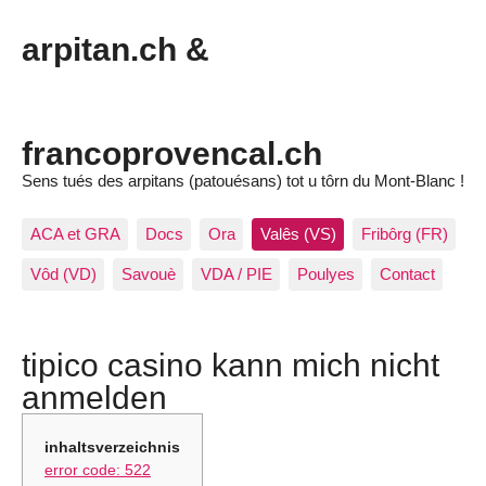
arpitan.ch &
francoprovencal.ch
Sens tués des arpitans (patouésans) tot u tôrn du Mont-Blanc !
ACA et GRA
Docs
Ora
Valês (VS)
Fribôrg (FR)
Vôd (VD)
Savouè
VDA / PIE
Poulyes
Contact
tipico casino kann mich nicht
anmelden
inhaltsverzeichnis
error code: 522