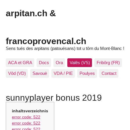
arpitan.ch &
francoprovencal.ch
Sens tués des arpitans (patouésans) tot u tôrn du Mont-Blanc !
ACA et GRA
Docs
Ora
Valês (VS)
Fribôrg (FR)
Vôd (VD)
Savouè
VDA / PIE
Poulyes
Contact
sunnyplayer bonus 2019
inhaltsverzeichnis
error code: 522
error code: 522
error code: 522