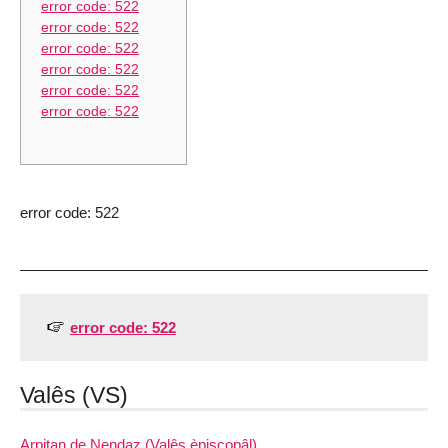
error code: 522
error code: 522
error code: 522
error code: 522
error code: 522
error code: 522
error code: 522
error code: 522
Valês (VS)
Arpitan de Nendaz (Valês èpiscopâl)