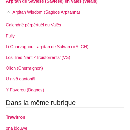
Arpitan de Saviése (Savièse) en Valês (Valais)
Arpitan Wisdom (Sagèce Arpitanna)
Calendrié pèrpèrtuèl du Valês
Fully
Li Charvagnou - arpitan de Salvan (VS, CH)
Los Três Nant -’Troistorrents’ (VS)
Ollon (Chermignon)
U nivô cantonâl
Y Fayerou (Bagnes)
Dans la même rubrique
Trawitron
ona lóouwe