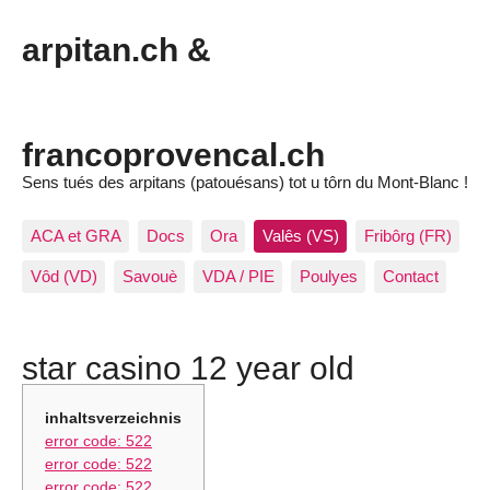
arpitan.ch &
francoprovencal.ch
Sens tués des arpitans (patouésans) tot u tôrn du Mont-Blanc !
ACA et GRA
Docs
Ora
Valês (VS)
Fribôrg (FR)
Vôd (VD)
Savouè
VDA / PIE
Poulyes
Contact
star casino 12 year old
inhaltsverzeichnis
error code: 522
error code: 522
error code: 522