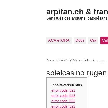
arpitan.ch & fra
Sens tués des arpitans (patouésans) 
ACA et GRA
Docs
Ora
Val
Accueil
>
Valês (VS)
> spielcasino rugen
spielcasino rugen
inhaltsverzeichnis
error code: 522
error code: 522
error code: 522
error code: 522