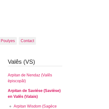
Poulyes
Contact
Valês (VS)
Arpitan de Nendaz (Valês
èpiscopâl)
Arpitan de Saviése (Savièse)
en Valês (Valais)
Arpitan Wisdom (Sagèce