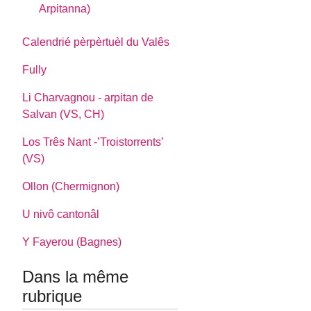
Arpitanna)
Calendrié pèrpèrtuèl du Valês
Fully
Li Charvagnou - arpitan de
Salvan (VS, CH)
Los Três Nant -’Troistorrents’
(VS)
Ollon (Chermignon)
U nivô cantonâl
Y Fayerou (Bagnes)
Dans la même
rubrique