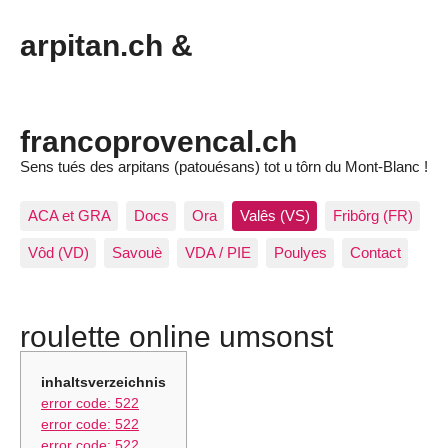
arpitan.ch &
francoprovencal.ch
Sens tués des arpitans (patouésans) tot u tôrn du Mont-Blanc !
ACA et GRA
Docs
Ora
Valês (VS)
Fribôrg (FR)
Vôd (VD)
Savouè
VDA / PIE
Poulyes
Contact
roulette online umsonst
inhaltsverzeichnis
error code: 522
error code: 522
error code: 522