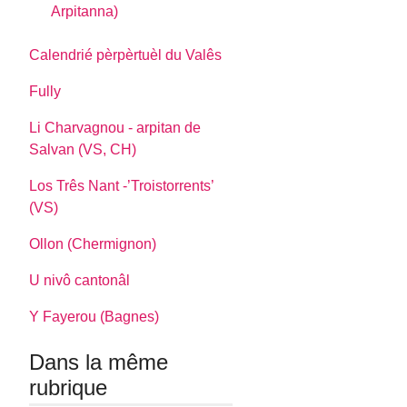
Arpitanna)
Calendrié pèrpèrtuèl du Valês
Fully
Li Charvagnou - arpitan de
Salvan (VS, CH)
Los Três Nant -’Troistorrents’
(VS)
Ollon (Chermignon)
U nivô cantonâl
Y Fayerou (Bagnes)
Dans la même
rubrique