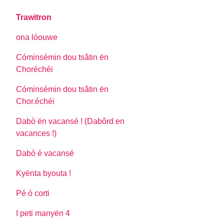
Trawitron
ona lóouwe
Cóminsémin dou tsâtin ën
Choréchéi
Cóminsémin dou tsâtin ën
Chor.échéi
Dabò ën vacansé ! (Dabôrd en
vacances !)
Dabò é vacansé
Kyënta byouta !
Pé ó corti
I peti manyën 4