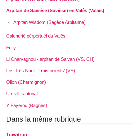
Arpitan de Saviése (Savièse) en Valês (Valais)
Arpitan Wisdom (Sagèce Arpitanna)
Calendrié pèrpèrtuèl du Valês
Fully
Li Charvagnou - arpitan de Salvan (VS, CH)
Los Três Nant -’Troistorrents’ (VS)
Ollon (Chermignon)
U nivô cantonâl
Y Fayerou (Bagnes)
Dans la même rubrique
Trawitron