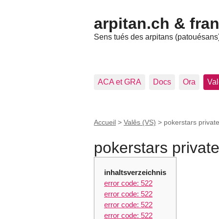
arpitan.ch & fra
Sens tués des arpitans (patouésans) 
ACA et GRA
Docs
Ora
Val
Accueil
>
Valês (VS)
> pokerstars privat
pokerstars privat
inhaltsverzeichnis
error code: 522
error code: 522
error code: 522
error code: 522