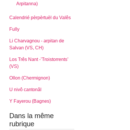
Arpitanna)
Calendrié pèrpèrtuèl du Valês
Fully
Li Charvagnou - arpitan de
Salvan (VS, CH)
Los Três Nant -’Troistorrents’
(VS)
Ollon (Chermignon)
U nivô cantonâl
Y Fayerou (Bagnes)
Dans la même
rubrique