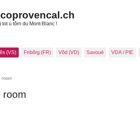
ncoprovencal.ch
tot u tôrn du Mont-Blanc !
ês (VS)
Fribôrg (FR)
Vôd (VD)
Savouè
VDA / PIE
e room
e room