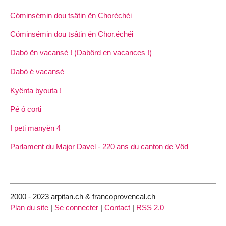
Cóminsémin dou tsâtin ën Choréchéi
Cóminsémin dou tsâtin ën Chor.échéi
Dabò ën vacansé ! (Dabôrd en vacances !)
Dabò é vacansé
Kyënta byouta !
Pé ó corti
I peti manyën 4
Parlament du Major Davel - 220 ans du canton de Vôd
2000 - 2023 arpitan.ch & francoprovencal.ch
Plan du site
|
Se connecter
|
Contact
|
RSS 2.0