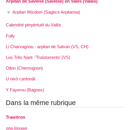
Arpitan de Saviése (Savièse) en Valês (Valais)
Arpitan Wisdom (Sagèce Arpitanna)
Calendrié pèrpèrtuèl du Valês
Fully
Li Charvagnou - arpitan de Salvan (VS, CH)
Los Três Nant -’Troistorrents’ (VS)
Ollon (Chermignon)
U nivô cantonâl
Y Fayerou (Bagnes)
Dans la même rubrique
Trawitron
ona lóouwe