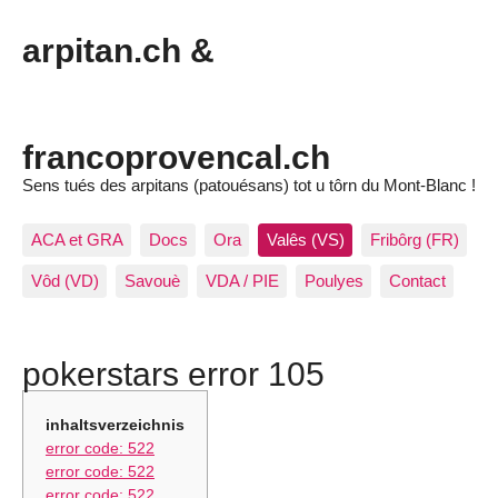
arpitan.ch &
francoprovencal.ch
Sens tués des arpitans (patouésans) tot u tôrn du Mont-Blanc !
ACA et GRA
Docs
Ora
Valês (VS)
Fribôrg (FR)
Vôd (VD)
Savouè
VDA / PIE
Poulyes
Contact
pokerstars error 105
inhaltsverzeichnis
error code: 522
error code: 522
error code: 522