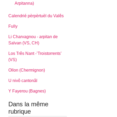
Arpitanna)
Calendrié pèrpèrtuèl du Valês
Fully
Li Charvagnou - arpitan de
Salvan (VS, CH)
Los Três Nant -’Troistorrents’
(VS)
Ollon (Chermignon)
U nivô cantonâl
Y Fayerou (Bagnes)
Dans la même
rubrique