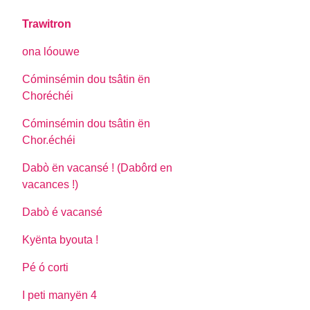
Trawitron
ona lóouwe
Cóminsémin dou tsâtin ën
Choréchéi
Cóminsémin dou tsâtin ën
Chor.échéi
Dabò ën vacansé ! (Dabôrd en
vacances !)
Dabò é vacansé
Kyënta byouta !
Pé ó corti
I peti manyën 4