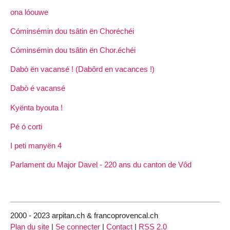
ona lóouwe
Cóminsémin dou tsâtin ën Choréchéi
Cóminsémin dou tsâtin ën Chor.échéi
Dabò ën vacansé ! (Dabôrd en vacances !)
Dabò é vacansé
Kyënta byouta !
Pé ó corti
I peti manyën 4
Parlament du Major Davel - 220 ans du canton de Vôd
2000 - 2023 arpitan.ch & francoprovencal.ch
Plan du site
|
Se connecter
|
Contact
|
RSS 2.0