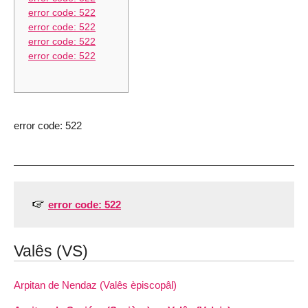
error code: 522
error code: 522
error code: 522
error code: 522
error code: 522
error code: 522
Valês (VS)
Arpitan de Nendaz (Valês èpiscopâl)