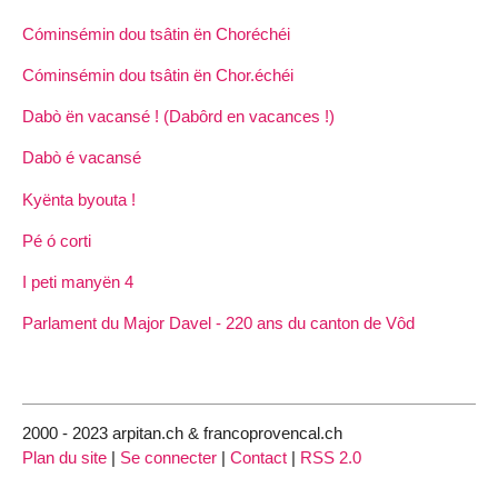
Cóminsémin dou tsâtin ën Choréchéi
Cóminsémin dou tsâtin ën Chor.échéi
Dabò ën vacansé ! (Dabôrd en vacances !)
Dabò é vacansé
Kyënta byouta !
Pé ó corti
I peti manyën 4
Parlament du Major Davel - 220 ans du canton de Vôd
2000 - 2023 arpitan.ch & francoprovencal.ch
Plan du site
|
Se connecter
|
Contact
|
RSS 2.0