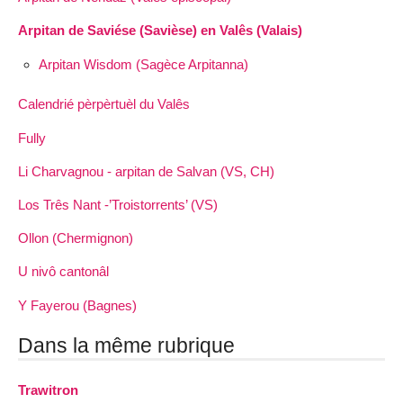
Arpitan de Saviése (Savièse) en Valês (Valais)
Arpitan Wisdom (Sagèce Arpitanna)
Calendrié pèrpèrtuèl du Valês
Fully
Li Charvagnou - arpitan de Salvan (VS, CH)
Los Três Nant -’Troistorrents’ (VS)
Ollon (Chermignon)
U nivô cantonâl
Y Fayerou (Bagnes)
Dans la même rubrique
Trawitron