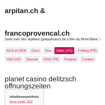
arpitan.ch &
francoprovencal.ch
Sens tués des arpitans (patouésans) tot u tôrn du Mont-Blanc !
ACA et GRA
Docs
Ora
Valês (VS)
Fribôrg (FR)
Vôd (VD)
Savouè
VDA / PIE
Poulyes
Contact
planet casino delitzsch
offnungszeiten
inhaltsverzeichnis
error code: 522