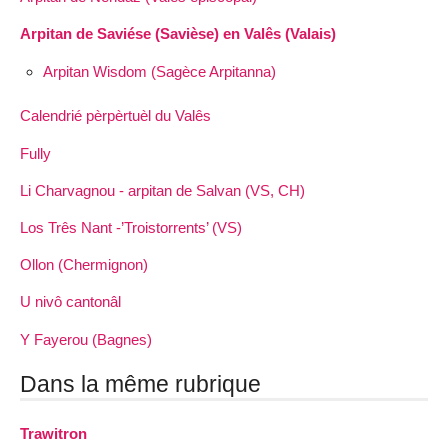
Arpitan de Saviése (Savièse) en Valês (Valais)
Arpitan Wisdom (Sagèce Arpitanna)
Calendrié pèrpèrtuèl du Valês
Fully
Li Charvagnou - arpitan de Salvan (VS, CH)
Los Três Nant -’Troistorrents’ (VS)
Ollon (Chermignon)
U nivô cantonâl
Y Fayerou (Bagnes)
Dans la même rubrique
Trawitron