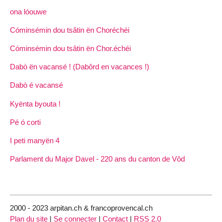
ona lóouwe
Cóminsémin dou tsâtin ën Choréchéi
Cóminsémin dou tsâtin ën Chor.échéi
Dabò ën vacansé ! (Dabôrd en vacances !)
Dabò é vacansé
Kyënta byouta !
Pé ó corti
I peti manyën 4
Parlament du Major Davel - 220 ans du canton de Vôd
2000 - 2023 arpitan.ch & francoprovencal.ch
Plan du site
|
Se connecter
|
Contact
|
RSS 2.0