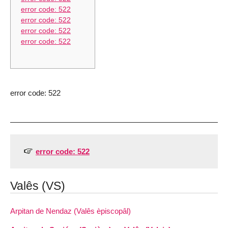
error code: 522
error code: 522
error code: 522
error code: 522
error code: 522
error code: 522
Valês (VS)
Arpitan de Nendaz (Valês èpiscopâl)