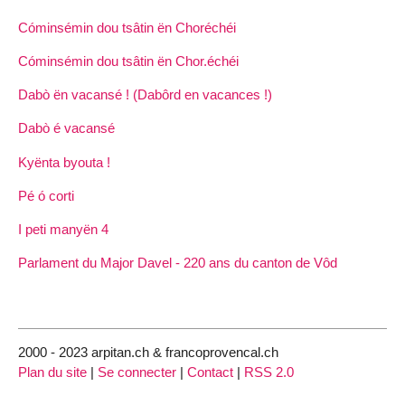
Cóminsémin dou tsâtin ën Choréchéi
Cóminsémin dou tsâtin ën Chor.échéi
Dabò ën vacansé ! (Dabôrd en vacances !)
Dabò é vacansé
Kyënta byouta !
Pé ó corti
I peti manyën 4
Parlament du Major Davel - 220 ans du canton de Vôd
2000 - 2023 arpitan.ch & francoprovencal.ch
Plan du site
|
Se connecter
|
Contact
|
RSS 2.0