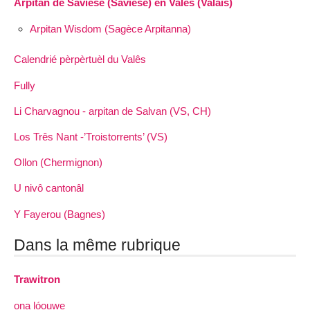
Arpitan de Saviése (Savièse) en Valês (Valais)
Arpitan Wisdom (Sagèce Arpitanna)
Calendrié pèrpèrtuèl du Valês
Fully
Li Charvagnou - arpitan de Salvan (VS, CH)
Los Três Nant -’Troistorrents’ (VS)
Ollon (Chermignon)
U nivô cantonâl
Y Fayerou (Bagnes)
Dans la même rubrique
Trawitron
ona lóouwe