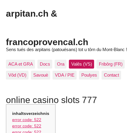
arpitan.ch &
francoprovencal.ch
Sens tués des arpitans (patouésans) tot u tôrn du Mont-Blanc !
ACA et GRA
Docs
Ora
Valês (VS)
Fribôrg (FR)
Vôd (VD)
Savouè
VDA / PIE
Poulyes
Contact
online casino slots 777
inhaltsverzeichnis
error code: 522
error code: 522
error code: 522