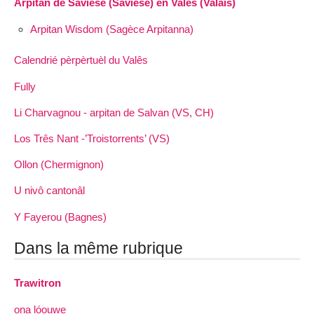
Arpitan de Saviése (Savièse) en Valês (Valais)
Arpitan Wisdom (Sagèce Arpitanna)
Calendrié pèrpèrtuèl du Valês
Fully
Li Charvagnou - arpitan de Salvan (VS, CH)
Los Três Nant -’Troistorrents’ (VS)
Ollon (Chermignon)
U nivô cantonâl
Y Fayerou (Bagnes)
Dans la même rubrique
Trawitron
ona lóouwe