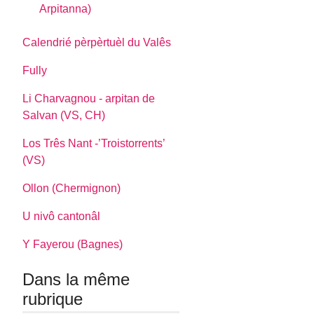
Arpitanna)
Calendrié pèrpèrtuèl du Valês
Fully
Li Charvagnou - arpitan de
Salvan (VS, CH)
Los Três Nant -’Troistorrents’
(VS)
Ollon (Chermignon)
U nivô cantonâl
Y Fayerou (Bagnes)
Dans la même
rubrique