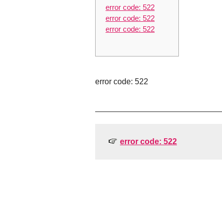
error code: 522
error code: 522
error code: 522
error code: 522
error code: 522