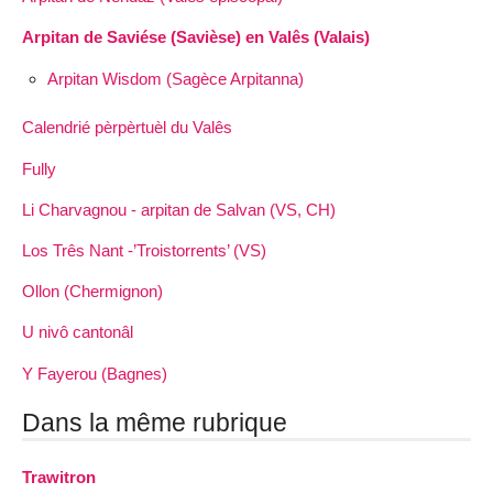
Arpitan de Saviése (Savièse) en Valês (Valais)
Arpitan Wisdom (Sagèce Arpitanna)
Calendrié pèrpèrtuèl du Valês
Fully
Li Charvagnou - arpitan de Salvan (VS, CH)
Los Três Nant -’Troistorrents’ (VS)
Ollon (Chermignon)
U nivô cantonâl
Y Fayerou (Bagnes)
Dans la même rubrique
Trawitron