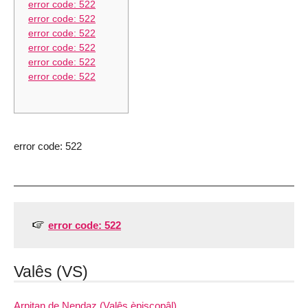
error code: 522
error code: 522
error code: 522
error code: 522
error code: 522
error code: 522
error code: 522
error code: 522
Valês (VS)
Arpitan de Nendaz (Valês èpiscopâl)