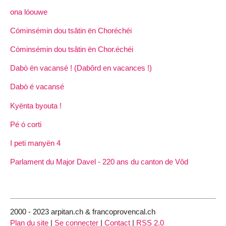
ona lóouwe
Cóminsémin dou tsâtin ën Choréchéi
Cóminsémin dou tsâtin ën Chor.échéi
Dabò ën vacansé ! (Dabôrd en vacances !)
Dabò é vacansé
Kyënta byouta !
Pé ó corti
I peti manyën 4
Parlament du Major Davel - 220 ans du canton de Vôd
2000 - 2023 arpitan.ch & francoprovencal.ch
Plan du site
|
Se connecter
|
Contact
|
RSS 2.0