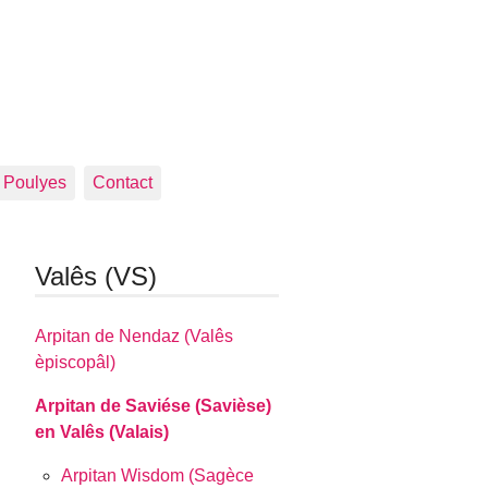
Poulyes
Contact
Valês (VS)
Arpitan de Nendaz (Valês
èpiscopâl)
Arpitan de Saviése (Savièse)
en Valês (Valais)
Arpitan Wisdom (Sagèce